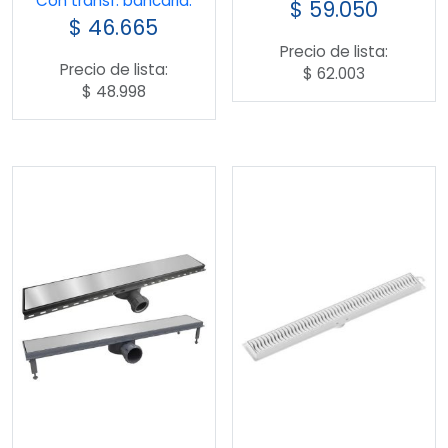
Con transf. bancaria:
$
59.050
$
46.665
Precio de lista:
Precio de lista:
$
62.003
$
48.998