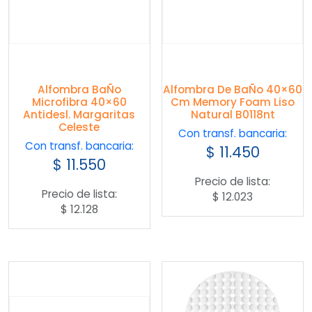
Alfombra BaÑo
Alfombra De BaÑo 40×60
Microfibra 40×60
Cm Memory Foam Liso
Antidesl. Margaritas
Natural B0118nt
Celeste
Con transf. bancaria:
Con transf. bancaria:
$
11.450
$
11.550
Precio de lista:
Precio de lista:
$
12.023
$
12.128