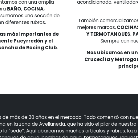
ontamos con una amplia
acondicionado, ventilador
ara
BAÑO
,
COCINA,
 sumamos una sección de
También comercializamo
en diferentes rubros.
mejores marcas,
COCINAS
nas más importantes de
Y TERMOTANQUES, P
uente Pueyrredón y el
Siempre con nue
 cancha de Racing Club.
Nos ubicamos en una
Crucecita y Metrogas
princip
a de más de 30 años en el mercado. Todo comenzó con nuestr
a en la zona de Avellaneda, que ha sido el pilar de nuestro 
a “sede”. Aquí abarcamos muchos artículos y rubros: loza san
tanques de agua, bombas de agua, termotanques, repuestos