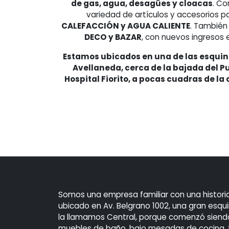
de gas, agua, desagües y cloacas
. C
variedad de artículos y accesorios p
CALEFACCIÓN y AGUA CALIENTE
. También
DECO y BAZAR
, con nuevos ingresos 
Estamos ubicados en una de las esqui
Avellaneda, cerca de la bajada del P
Hospital Fiorito, a pocas cuadras de la
Somos una empresa familiar con una histori
ubicado en Av. Belgrano 1002, una gran esquin
la llamamos Central, porque comenzó siendo l
muebles de baño, bajo mesadas de cocina, 