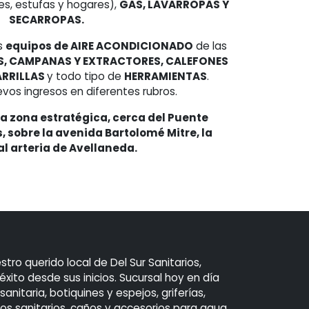
es, estufas y hogares),
GAS, LAVARROPAS Y
SECARROPAS.
s
equipos de AIRE ACONDICIONADO
de las
, CAMPANAS Y EXTRACTORES, CALEFONES
ARRILLAS
y todo tipo de
HERRAMIENTAS
.
vos ingresos en diferentes rubros.
 zona estratégica, cerca del Puente
, sobre la avenida Bartolomé Mitre, la
al arteria de Avellaneda.
o querido local de Del Sur Sanitarios,
éxito desde sus inicios. Sucursal hoy en día
itaria, botiquines y espejos, griferías,
 sanitarios, caños y accesorios para agua,