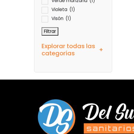
Verde manzana
(1)
Violeta
(1)
Visón
(1)
Filtrar
Explorar todas las
+
categorías