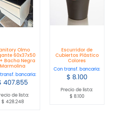
anitory Olmo
Escurridor de
gante 60x37x50
Cubiertos Plástico
+ Bacha Negra
Colores
Marmolina
Con transf. bancaria:
transf. bancaria:
$
8.100
$
407.855
Precio de lista:
recio de lista:
$
8.100
$
428.248