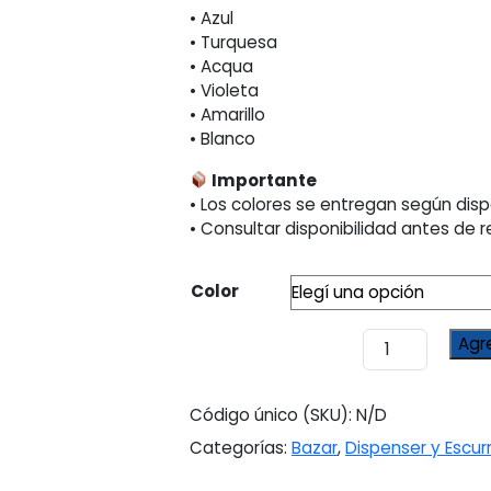
• Azul
• Turquesa
• Acqua
• Violeta
• Amarillo
• Blanco
Importante
• Los colores se entregan según disp
• Consultar disponibilidad antes de r
Color
Escurridor
Agr
de
Cubiertos
Plástico
Código único (SKU):
N/D
Colores
Categorías:
Bazar
,
Dispenser y Escur
cantidad