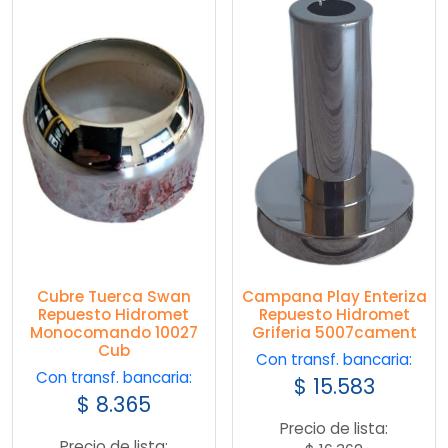
Cubre Tuerca Swan
Campana Play Enteriza
Repuesto Hidromet
Repuesto Hidromet
Monocomando 10027
Griferia 5007cament
Cub
Con transf. bancaria:
Con transf. bancaria:
$
15.583
$
8.365
Precio de lista:
Precio de lista: