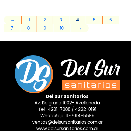
←
1
2
3
4
5
6
7
8
9
10
→
Del Sur Sanitarios
Av. Belgrano 1002- Avellaneda
Tel.:
4201-7088
/
4222-0191
WhatsApp:
11-7014-5585
ventas@delsursanitarios.com.ar
www.delsursanitarios.com.ar