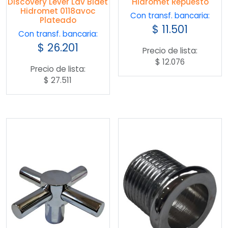
Discovery Lever Lav Bidet
Hidromet Repuesto
Hidromet 0118avoc
Con transf. bancaria:
Plateado
$
11.501
Con transf. bancaria:
$
26.201
Precio de lista:
$
12.076
Precio de lista:
$
27.511