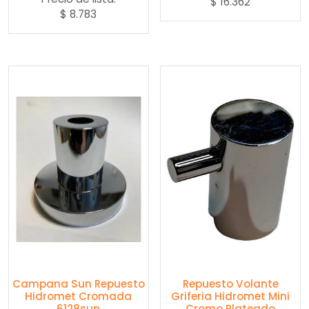
$
16.362
$
8.783
Campana Sun Repuesto
Repuesto Volante
Hidromet Cromada
Griferia Hidromet Mini
6128sun
Cromo Plateado