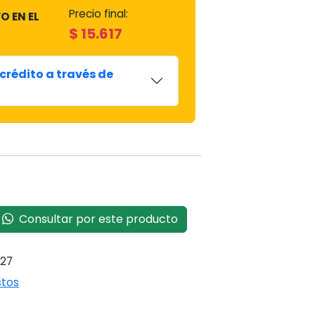
Precio final:
O EN EL
$
15.617
crédito a través de
Consultar por este producto
827
tos