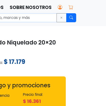
OS
SOBRE NOSOTROS
ido Niquelado 20×20
$
17.179
ta:
go y promociones
Precio final:
encia
$
16.361