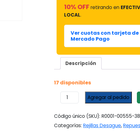
10% OFF
retirando en
EFECTIV
LOCAL
.
Ver cuotas con tarjeta de 
Mercado Pago
Descripción
17 disponibles
Rejilla
Agregar al pedido
C/marco
Fundido
Niquelado
Código único (SKU):
R0001-00555-3
20x20
Categorías:
Rejillas Desague
,
Repues
*m.i
cantidad