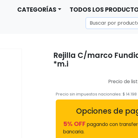
CATEGORÍAS
TODOS LOS PRODUCT
Rejilla C/marco Fund
*m.i
Precio de lis
Precio sin impuestos nacionales:
$
14.198
Opciones de pa
5% OFF
pagando con transfer
bancaria.