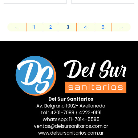
←
1
2
3
4
5
→
Del Sur Sanitarios
Av. Belgrano 1002- Avellaneda
Tel.:
4201-7088
/
4222-0191
WhatsApp:
11-7014-5585
ventas@delsursanitarios.com.ar
www.delsursanitarios.com.ar