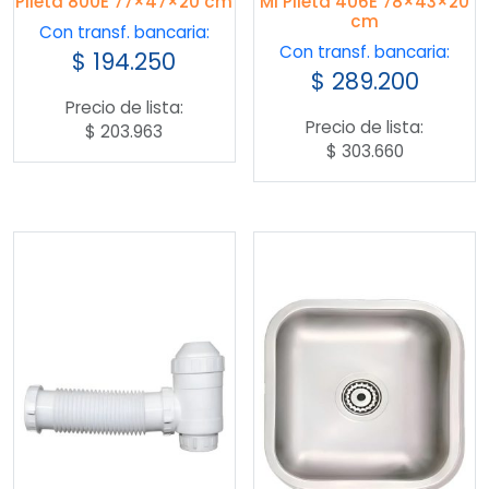
Pileta 800E 77×47×20 cm
Mi Pileta 406E 78×43×20
cm
Con transf. bancaria:
Con transf. bancaria:
$
194.250
$
289.200
Precio de lista:
Precio de lista:
$
203.963
$
303.660