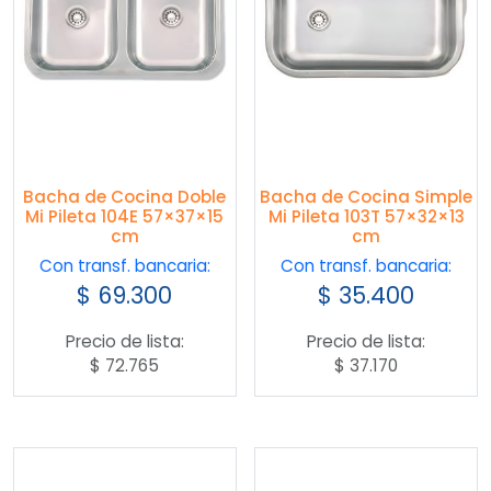
Bacha de Cocina Doble
Bacha de Cocina Simple
Mi Pileta 104E 57×37×15
Mi Pileta 103T 57×32×13
cm
cm
Con transf. bancaria:
Con transf. bancaria:
$
69.300
$
35.400
Precio de lista:
Precio de lista:
$
72.765
$
37.170