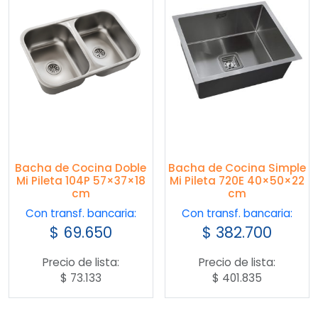
Bacha de Cocina Doble
Bacha de Cocina Simple
Mi Pileta 104P 57×37×18
Mi Pileta 720E 40×50×22
cm
cm
Con transf. bancaria:
Con transf. bancaria:
$
69.650
$
382.700
Precio de lista:
Precio de lista:
$
73.133
$
401.835