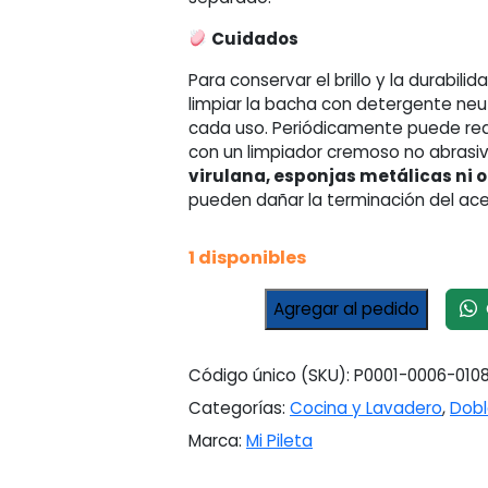
Cuidados
Para conservar el brillo y la durabil
limpiar la bacha con detergente neu
cada uso. Periódicamente puede rea
con un limpiador cremoso no abrasi
virulana, esponjas metálicas ni 
pueden dañar la terminación del ace
1 disponibles
Pileta
C
Agregar al pedido
de
Cocina
Doble
Código único (SKU):
P0001-0006-010
Mi
Categorías:
Cocina y Lavadero
,
Dob
Pileta
Marca:
Mi Pileta
104T
Acero