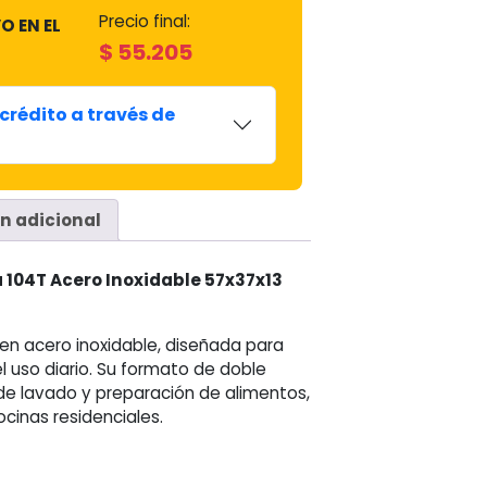
Precio final:
O EN EL
$
55.205
crédito a través de
n adicional
a 104T Acero Inoxidable 57x37x13
en acero inoxidable, diseñada para
el uso diario. Su formato de doble
de lavado y preparación de alimentos,
ocinas residenciales.