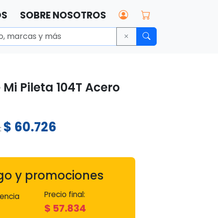
OS
SOBRE NOSOTROS
 Mi Pileta 104T Acero
$
60.726
:
go y promociones
Precio final:
encia
$
57.834