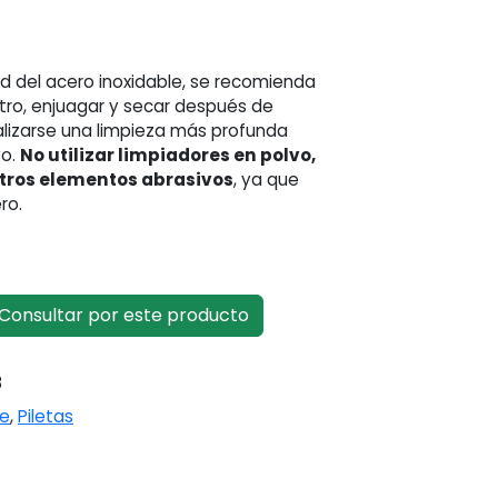
idad del acero inoxidable, se recomienda
tro, enjuagar y secar después de
lizarse una limpieza más profunda
vo.
No utilizar limpiadores en polvo,
otros elementos abrasivos
, ya que
ro.
onsultar por este producto
8
le
,
Piletas