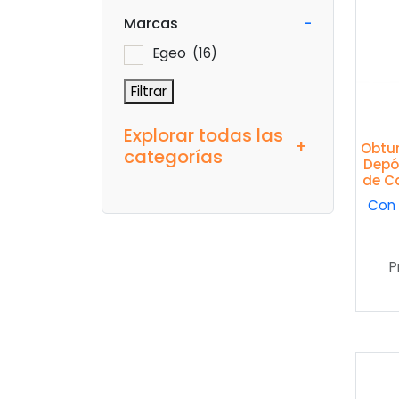
Marcas
-
Egeo
(16)
Filtrar
Explorar todas las
+
Obtu
categorías
Depó
de C
Con 
P