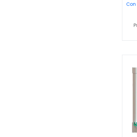
Con 
P