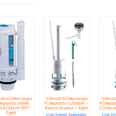
ula D/descarga
Válvula D/descarga
Válvul
deposito Doble
P/deposito C/botón –
P/depos
a D/24cm 1207-
Rosca Gruesa – Egeo
C/rosca
Egeo
Con transf. bancaria:
Con tra