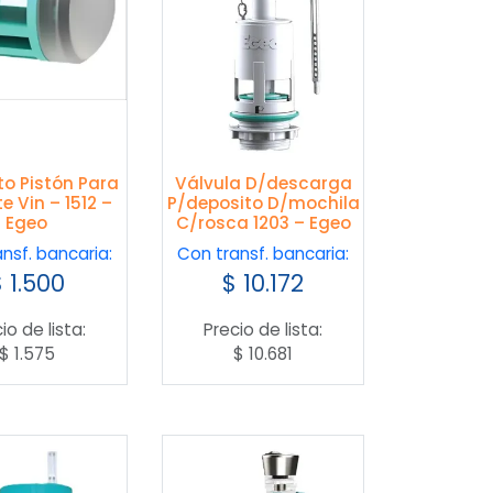
o Pistón Para
Válvula D/descarga
e Vin – 1512 –
P/deposito D/mochila
Egeo
C/rosca 1203 – Egeo
nsf. bancaria:
Con transf. bancaria:
$
1.500
$
10.172
io de lista:
Precio de lista:
$
1.575
$
10.681