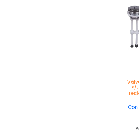
Válv
P/
Tecl
Con 
P