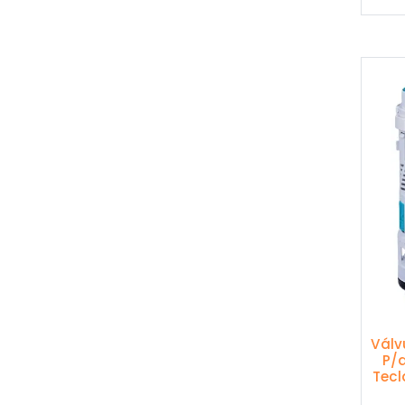
Válv
P/
Tecl