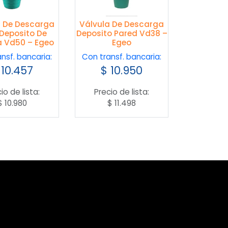
a De Descarga
Válvula De Descarga
Deposito De
Deposito Pared Vd38 –
a Vd50 – Egeo
Egeo
nsf. bancaria:
Con transf. bancaria:
10.457
$
10.950
io de lista:
Precio de lista:
$
10.980
$
11.498