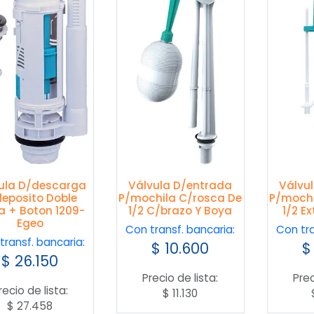
ula D/descarga
Válvula D/entrada
Válvu
deposito Doble
P/mochila C/rosca De
P/mochi
a + Boton 1209-
1/2 C/brazo Y Boya
1/2 Ex
Egeo
Con transf. bancaria:
Con tra
transf. bancaria:
$
10.600
$
$
26.150
Precio de lista:
Prec
recio de lista:
$
11.130
$
27.458