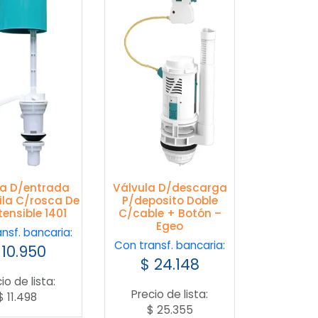
la D/entrada
Válvula D/descarga
la C/rosca De
P/deposito Doble
tensible 1401
C/cable + Botón –
Egeo
nsf. bancaria:
Con transf. bancaria:
10.950
$
24.148
io de lista:
Precio de lista:
$
11.498
$
25.355