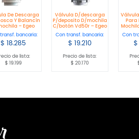
ula De Descarga
Válvula D/descarga
Válvul
osca Y Balancín
P/deposito D/mochila
Para 
ochila – Egeo
C/botón Vd50r – Egeo
Mochil
transf. bancaria:
Con transf. bancaria:
Con tra
$
18.285
$
19.210
$
recio de lista:
Precio de lista:
Prec
$
19.199
$
20.170