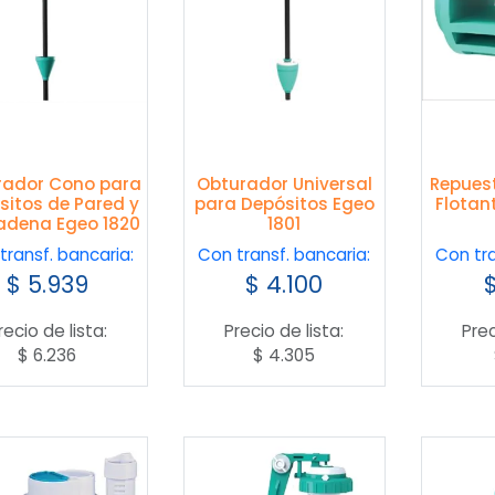
rador Cono para
Obturador Universal
Repuest
sitos de Pared y
para Depósitos Egeo
Flotant
adena Egeo 1820
1801
transf. bancaria:
Con transf. bancaria:
Con tra
$
5.939
$
4.100
recio de lista:
Precio de lista:
Prec
$
6.236
$
4.305