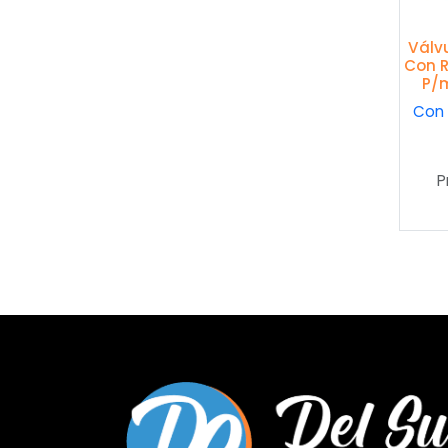
Válv
Con R
P/m
Con 
P