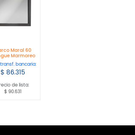
rco Maral 60
gue Marmoreo
transf. bancaria:
$
86.315
recio de lista:
$
90.631