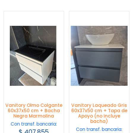
Vanitory Olmo Colgante
Vanitory Laqueado Gris
60x37x50 cm + Bacha
60x37x50 cm + Tapa de
Negra Marmolina
Apoyo (no incluye
bacha)
Con transf. bancaria:
Con transf. bancaria:
$
407.855