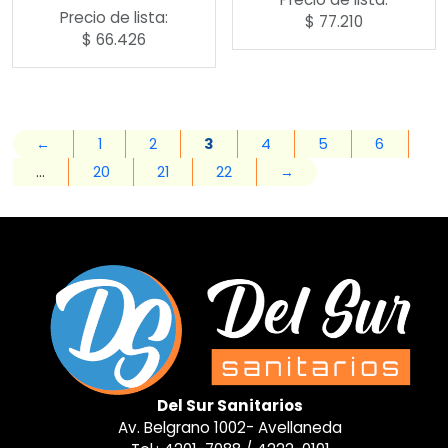
Precio de lista:
$
77.210
$
66.426
←
1
2
3
4
5
6
…
20
21
22
→
Del Sur Sanitarios
Av. Belgrano 1002- Avellaneda