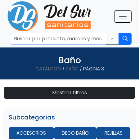
Baño
CATÁLOGO
/
BAÑO
/ PÁGINA 3
Mostrar filtros
Subcategorías
ACCESORIOS
DECO BAÑO
REJILLAS