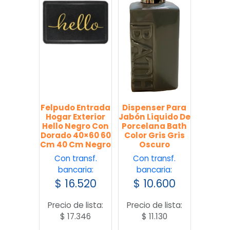
Felpudo Entrada
Dispenser Para
Hogar Exterior
Jabón Liquido De
Hello Negro Con
Porcelana Bath
Dorado 40×60 60
Color Gris Gris
Cm 40 Cm Negro
Oscuro
Con transf.
Con transf.
bancaria:
bancaria:
$
16.520
$
10.600
Precio de lista:
Precio de lista:
$
17.346
$
11.130