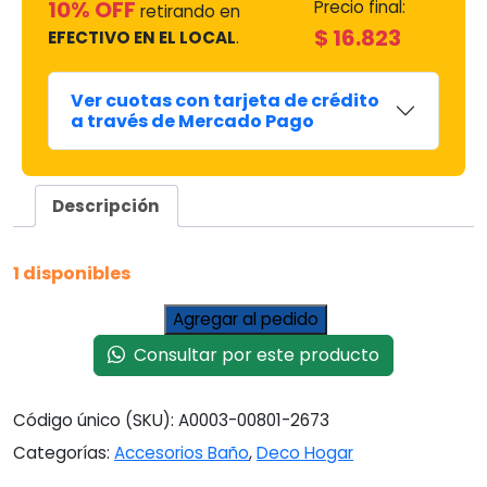
10% OFF
Precio final:
retirando en
$
16.823
EFECTIVO EN EL LOCAL
.
Ver cuotas con tarjeta de crédito
a través de Mercado Pago
Descripción
1 disponibles
Jabonera
Agregar al pedido
Stone
Consultar por este producto
Negra
cantidad
Código único (SKU):
A0003-00801-2673
Categorías:
Accesorios Baño
,
Deco Hogar