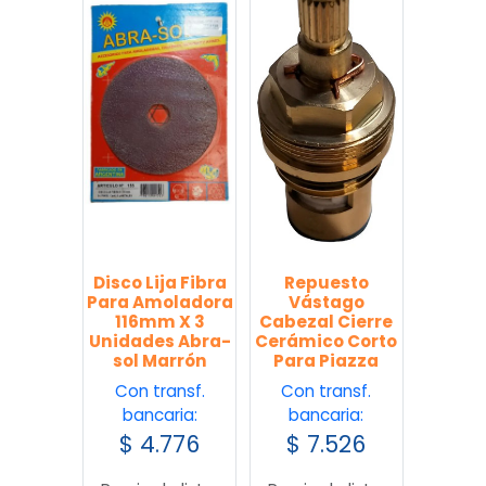
Disco Lija Fibra
Repuesto
Para Amoladora
Vástago
116mm X 3
Cabezal Cierre
Unidades Abra-
Cerámico Corto
sol Marrón
Para Piazza
Con transf.
Con transf.
bancaria:
bancaria:
$
4.776
$
7.526