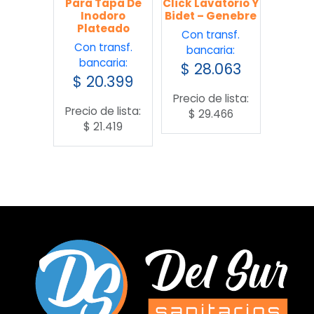
Para Tapa De
Click Lavatorio Y
Inodoro
Bidet – Genebre
Plateado
Con transf.
Con transf.
bancaria:
bancaria:
$
28.063
$
20.399
Precio de lista:
Precio de lista:
$
29.466
$
21.419