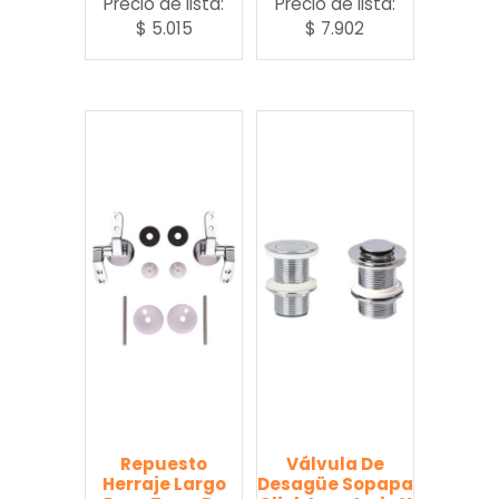
Precio de lista:
Precio de lista:
$
5.015
$
7.902
Repuesto
Válvula De
Herraje Largo
Desagüe Sopapa