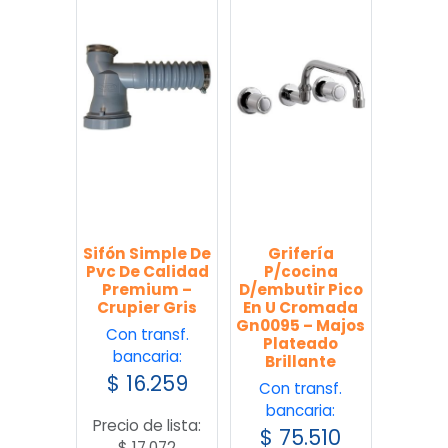
Sifón Simple De
Grifería
Pvc De Calidad
P/cocina
Premium –
D/embutir Pico
Crupier Gris
En U Cromada
Gn0095 – Majos
Con transf.
Plateado
bancaria:
Brillante
$
16.259
Con transf.
bancaria:
Precio de lista:
$
75.510
$
17.072