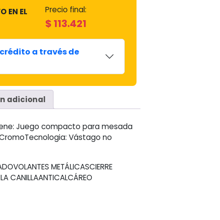
Precio final:
O EN EL
$
113.421
crédito a través de
n adicional
ntiene: Juego compacto para mesada
r: CromoTecnologia: Vástago no
DOVOLANTES METÁLICASCIERRE
LA CANILLAANTICALCÁREO