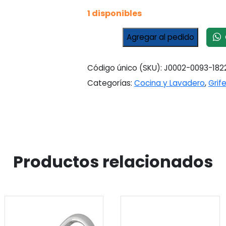
1 disponibles
Griferia
C
Agregar al pedido
Fv
Radal
Cocina
Código único (SKU):
J0002-0093-182
Mesada
Categorías:
Cocina y Lavadero
,
Grife
Cromada
Canilla
410/c7
Cromo
cantidad
Productos relacionados