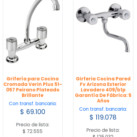
Grifería para Cocina
Girferia Cocina Pared
Cromada Verin Plus 51-
Fv Arizona Exterior
057 Peirano Plateado
Lavadero 409/b1p
Brillante
Garantía De Fábrica: 5
Años
Con transf. bancaria:
Con transf. bancaria:
$
69.100
$
119.078
Precio de lista:
Precio de lista:
$
72.555
$
125.032