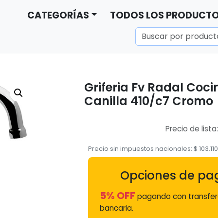
CATEGORÍAS
TODOS LOS PRODUCT
Griferia Fv Radal Co
Canilla 410/c7 Cromo
Precio de lista
Precio sin impuestos nacionales:
$
103.110
Opciones de pa
5% OFF
pagando con transfer
bancaria.