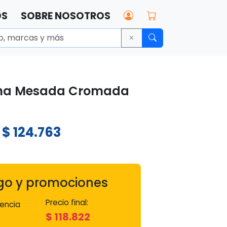
OS
SOBRE NOSOTROS
cina Mesada Cromada
$
124.763
:
go y promociones
Precio final:
encia
$
118.822