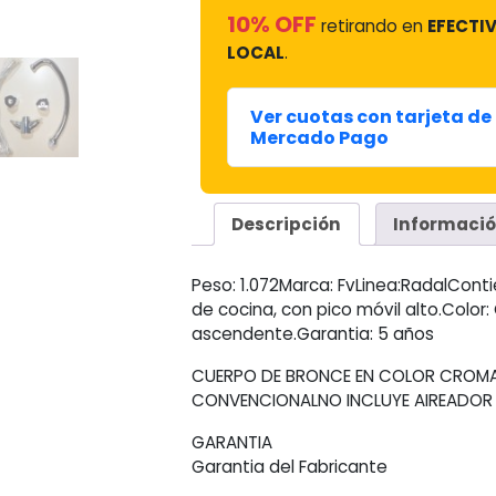
10% OFF
retirando en
EFECTIV
LOCAL
.
Ver cuotas con tarjeta de 
Mercado Pago
Descripción
Informació
Peso: 1.072Marca: FvLinea:RadalCo
de cocina, con pico móvil alto.Colo
ascendente.Garantia: 5 años
CUERPO DE BRONCE EN COLOR CROMA
CONVENCIONALNO INCLUYE AIREADOR 
GARANTIA
Garantia del Fabricante