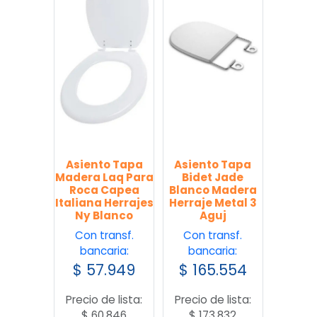
Asiento Tapa
Asiento Tapa
Madera Laq Para
Bidet Jade
Roca Capea
Blanco Madera
Italiana Herrajes
Herraje Metal 3
Ny Blanco
Aguj
Con transf.
Con transf.
bancaria:
bancaria:
$
57.949
$
165.554
Precio de lista:
Precio de lista:
$
60.846
$
173.832