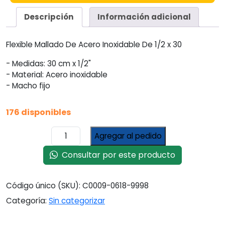
Descripción
Información adicional
Flexible Mallado De Acero Inoxidable De 1/2 x 30
- Medidas: 30 cm x 1/2"
- Material: Acero inoxidable
- Macho fijo
176 disponibles
Flexible
Agregar al pedido
Mallado
De
Consultar por este producto
Acero
Inoxidable
Código único (SKU):
C0009-0618-9998
De
1/2
Categoría:
Sin categorizar
X
30