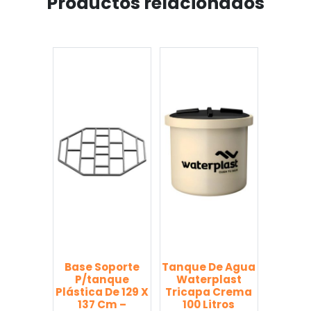
Productos relacionados
Base Soporte
Tanque De Agua
P/tanque
Waterplast
Plástica De 129 X
Tricapa Crema
137 Cm –
100 Litros