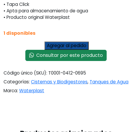
• Tapa Click
• Apta para almacenamiento de agua
• Producto original Waterplast
1 disponibles
Cisterna
Agregar al pedido
Dual
Consultar por este producto
De
1000lt
-
Código único (SKU):
T0001-0412-0695
Waterplast
Categorías:
Cisternas y Biodigestores
,
Tanques de Agua
Azul
Marino
Marca:
Waterplast
cantidad