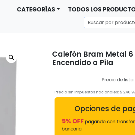
CATEGORÍAS
TODOS LOS PRODUCT
Calefón Bram Metal 6 L
Encendido a Pila
Precio de lista
Precio sin impuestos nacionales:
$
240.9
Opciones de pa
5% OFF
pagando con transfer
bancaria.