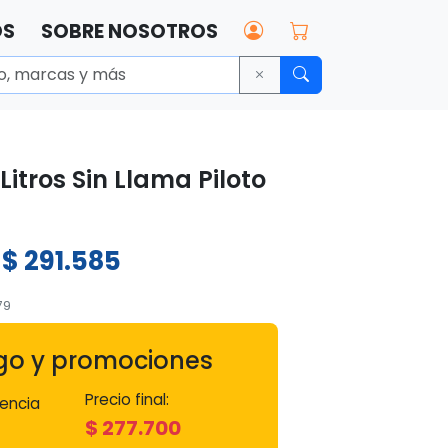
OS
SOBRE NOSOTROS
itros Sin Llama Piloto
$
291.585
:
79
go y promociones
Precio final:
encia
$
277.700