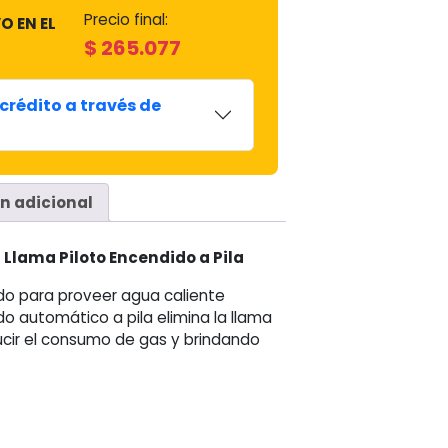
Precio final:
O EN EL
$
265.077
crédito a través de
n adicional
 Llama Piloto Encendido a Pila
ado para proveer agua caliente
o automático a pila elimina la llama
cir el consumo de gas y brindando