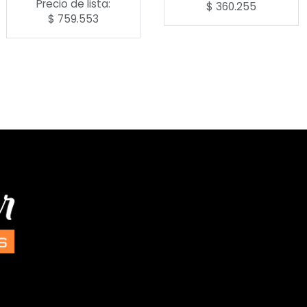
Precio de lista:
$
360.255
$
759.553