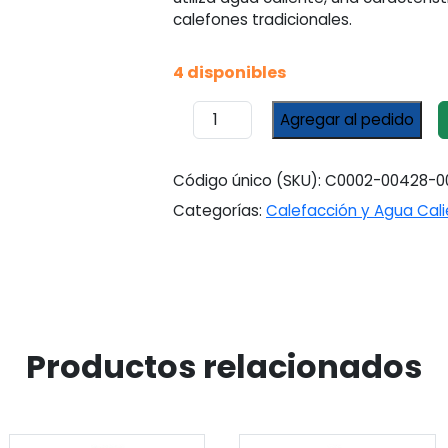
calefones tradicionales.
4 disponibles
Calefón
Agregar al pedido
Bram
Metal
6
Código único (SKU):
C0002-00428-0
Litros
Categorías:
Calefacción y Agua Cal
Sin
Llama
Piloto
Encendido
a
Pila
cantidad
Productos relacionados