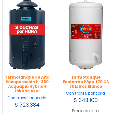
Termotanque de Alta
Termotanque
Recuperación H-360
Ecotermo Pópuli 70 CS
Acquapiú Hybrid4
70 Litros Blanco
Eskabe Azul
Con transf. bancaria:
Con transf. bancaria:
$
343.100
$
723.384
Precio de lista: