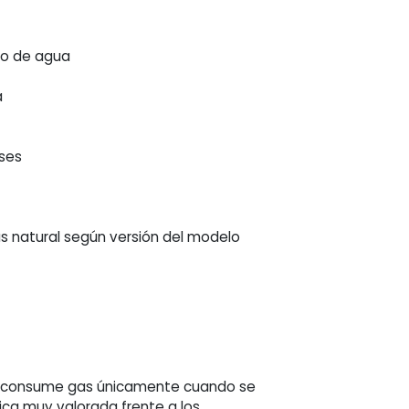
aso de agua
a
ases
s natural según versión del modelo
e, consume gas únicamente cuando se
tica muy valorada frente a los