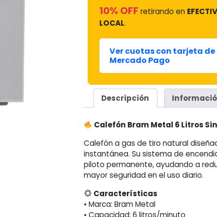
10% OFF
retirando en
EFECTIV
LOCAL
.
Ver cuotas con tarjeta de 
Mercado Pago
Descripción
Informació
Calefón Bram Metal 6 Litros Sin
Calefón a gas de tiro natural diseñ
instantánea. Su sistema de encendid
piloto permanente, ayudando a redu
mayor seguridad en el uso diario.
Características
• Marca: Bram Metal
• Capacidad: 6 litros/minuto