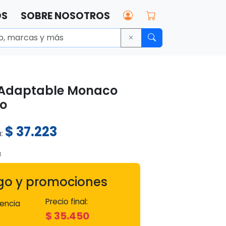
OS
SOBRE NOSOTROS
 Adaptable Monaco
co
$
37.223
a:
3
go y promociones
Precio final:
encia
$
35.450