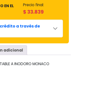
Precio final:
O EN EL
$
33.839
crédito a través de
n adicional
APTABLE A INODORO MONACO