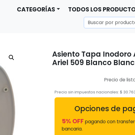
CATEGORÍAS
TODOS LOS PRODUCT
Asiento Tapa Inodoro
Ariel 509 Blanco Blan
Precio de list
Precio sin impuestos nacionales:
$
30.76
Opciones de pa
5% OFF
pagando con transfer
bancaria.