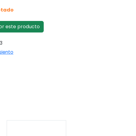
tado
or este producto
3
siento