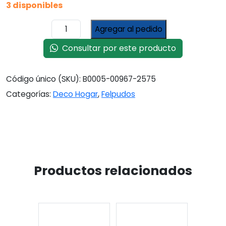
3 disponibles
Alfombra
Agregar al pedido
Felpudo
Entrada
Consultar por este producto
Casa
40x60
Código único (SKU):
B0005-00967-2575
Cm
Gatos
Categorías:
Deco Hogar
,
Felpudos
60
Cm
40
Cm
Marrón
cantidad
Productos relacionados